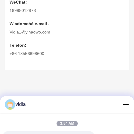
WeChat:
18998012878
Wiadomość e-mail :
Vidia1@yihaowo.com
Telefon:
+86 13556698600
vidia
Szybki kontakt
3:54 AM