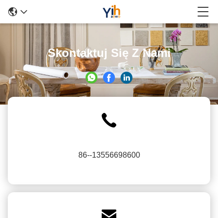
Skontaktuj Się Z Nami
86--13556698600
