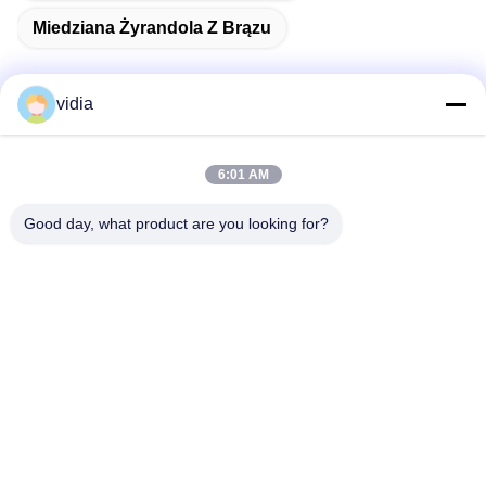
Miedziana Żyrandola Z Brązu
vidia
Szybki kontakt
6:01 AM
Adres
Good day, what product are you looking for?
Numer 19, Jinpeng Road, Fenggang Town, Dongguan City,
prowincja Guangdong, Chiny
Tel.
86--13556698600
Wiadomość elektroniczna
782790948@qq.com