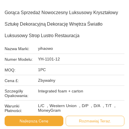
Gorąca Sprzedaż Nowoczesny Luksusowy Kryształowy
Sztukę Dekoracyjną Dekorację Wnętrza Światło
Luksusowy Strop Lustro Restauracja
yihaowo
Nazwa Marki:
YH-1101-12
Numer Modelu:
1PC
MOQ:
Zbywalny
Cena £:
Szczegóły
Integrated foam + carton
Opakowania:
L/C ，Western Union ，D/P ，D/A ，T/T ，
Warunki
MoneyGram
Płatności:
Najlepszą Cenę
Rozmawiaj Teraz.