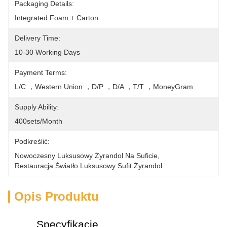
Packaging Details:
Integrated Foam + Carton
Delivery Time:
10-30 Working Days
Payment Terms:
L/C ，Western Union ，D/P ，D/A ，T/T ，MoneyGram
Supply Ability:
400sets/month
Podkreślić:
Nowoczesny Luksusowy Żyrandol Na Suficie
, 
Restauracja Światło Luksusowy Sufit Żyrandol
Opis Produktu
Specyfikacje