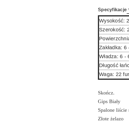
Specyfikacje
Wysokość: 2
Szerokość: 
Powierzchnia
Zakładka: 6
Władza: 6 -
Długość łańc
Waga: 22 fu
Skończ.
Gips Biały
Spalone liście
Złote żelazo