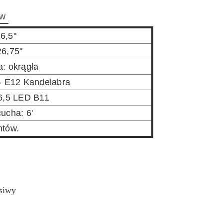
w
6,5"
26,75"
: okrągła
 - E12 Kandelabra
 6,5 LED B11
ucha: 6'
ntów.
 siwy