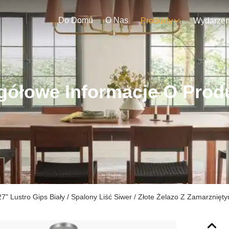
Do Domu
O Nas
Produkty
gółowe Informacje O Prod
27" Lustro Gips Biały / Spalony Liść Siwer / Złote Żelazo Z Zamarznię