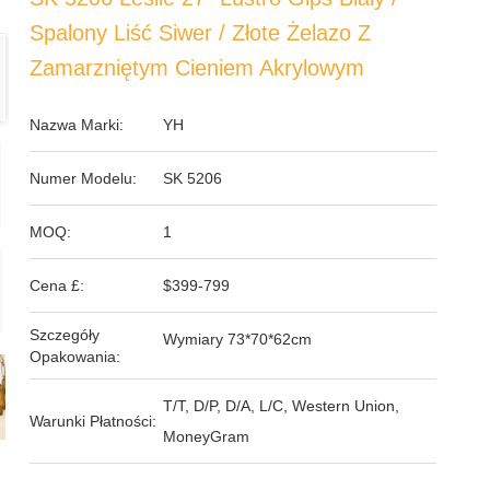
Spalony Liść Siwer / Złote Żelazo Z
Zamarzniętym Cieniem Akrylowym
Nazwa Marki:
YH
Numer Modelu:
SK 5206
MOQ:
1
Cena £:
$399-799
Szczegóły
Wymiary 73*70*62cm
Opakowania:
T/T, D/P, D/A, L/C, Western Union,
Warunki Płatności:
MoneyGram