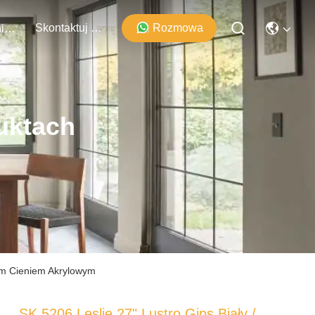
Skontaktuj Się Z Nami
Rozmowa
Wydarzenia
uktach
tym Cieniem Akrylowym
SK 5206 Leslie 27" Lustro Gips Biały /