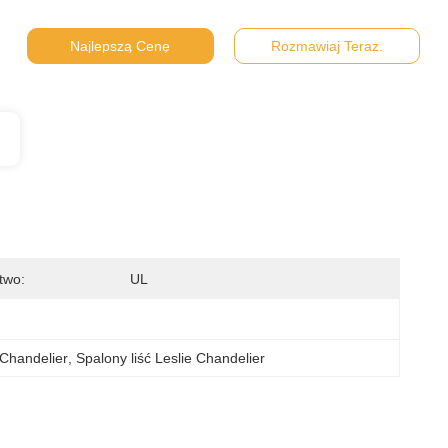
Najlepszą Cenę
Rozmawiaj Teraz.
two:
UL
 Chandelier
, 
Spalony liść Leslie Chandelier