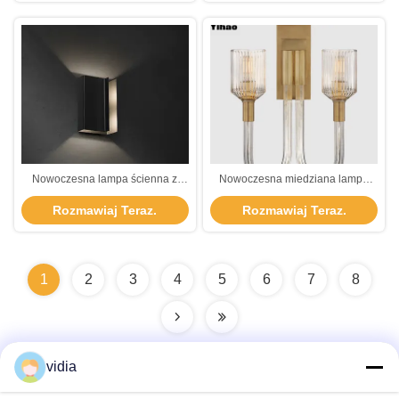
Nowoczesna lampa ścienna z
Nowoczesna miedziana lampa
mosiądzu Yihao z 2700K ciepłym
ścienna z 2700K ciepłym białym
Rozmawiaj Teraz.
Rozmawiaj Teraz.
białym światłem wygaszającym do
światłem i szklanym cieniem do
użytku wewnątrz i na zewnątrz
salonu i sypialni
1
2
3
4
5
6
7
8
vidia